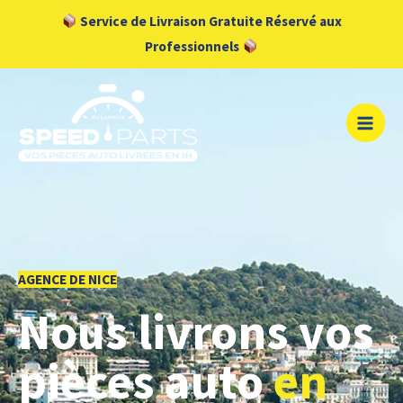
Aller
Service de Livraison Gratuite Réservé aux
au
Professionnels
contenu
AGENCE DE NICE
Nous livrons vos
pièces auto
en