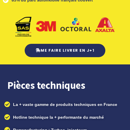
85% du parc automobile français couvert
ME FAIRE LIVRER EN J+1
Pièces techniques
La + vaste gamme de produits techniques en France
Hotline technique la + performante du marché