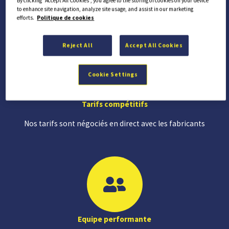
By clicking “Accept All Cookies”, you agree to the storing of cookies on your device
+ 2 millions de références disponibles immédiatement
to enhance site navigation, analyze site usage, and assist in our marketing
efforts.
Politique de cookies
Reject All
Accept All Cookies
Cookie Settings
Tarifs compétitifs
Nos tarifs sont négociés en direct avec les fabricants
Equipe performante